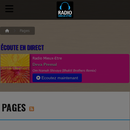
Pages
ÉCOUTE EN DIRECT
Radio Mieux-Etre
Deva Premal
Om Namah Shivaya (Bhakti Brothers Remix)
Ecoutez maintenant
PAGES